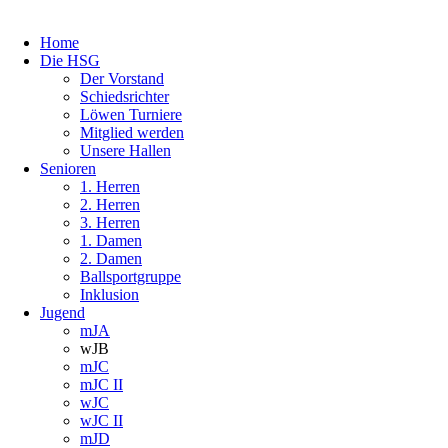
Home
Die HSG
Der Vorstand
Schiedsrichter
Löwen Turniere
Mitglied werden
Unsere Hallen
Senioren
1. Herren
2. Herren
3. Herren
1. Damen
2. Damen
Ballsportgruppe
Inklusion
Jugend
mJA
wJB
mJC
mJC II
wJC
wJC II
mJD