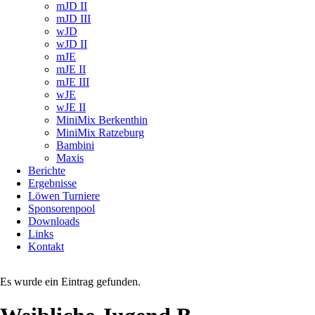
mJD II
mJD III
wJD
wJD II
mJE
mJE II
mJE III
wJE
wJE II
MiniMix Berkenthin
MiniMix Ratzeburg
Bambini
Maxis
Berichte
Ergebnisse
Löwen Turniere
Sponsorenpool
Downloads
Links
Kontakt
Es wurde ein Eintrag gefunden.