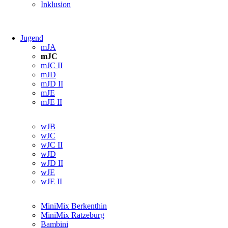
überspringen
Inklusion
Jugend
Navigation
mJA
überspringen
mJC
mJC II
mJD
mJD II
mJE
mJE II
Navigation
wJB
überspringen
wJC
wJC II
wJD
wJD II
wJE
wJE II
Navigation
MiniMix Berkenthin
überspringen
MiniMix Ratzeburg
Bambini