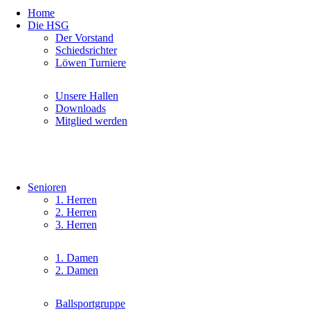
Navigation
Home
überspringen
Die HSG
Navigation
Der Vorstand
überspringen
Schiedsrichter
Löwen Turniere
Navigation
Unsere Hallen
überspringen
Downloads
Mitglied werden
Senioren
Navigation
1. Herren
überspringen
2. Herren
3. Herren
Navigation
1. Damen
überspringen
2. Damen
Navigation
Ballsportgruppe