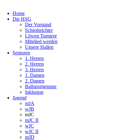
Home
Die HSG
Der Vorstand
Schiedsrichter
Löwen Turniere
Mitglied werden
Unsere Hallen
Senioren
1. Herren
2. Herren
3. Herren
1. Damen
2. Damen
Ballsportgruppe
Inklusion
Jugend
mJA
wJB
mJC
mJC II
wJC
wJC II
mJD