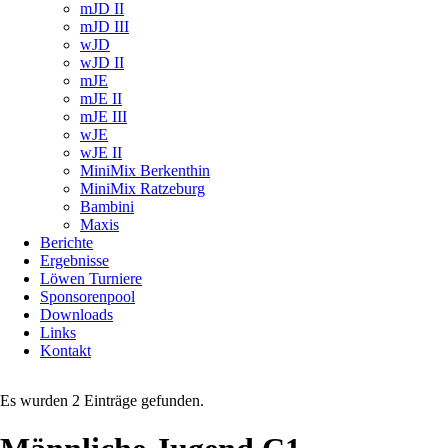
mJD II
mJD III
wJD
wJD II
mJE
mJE II
mJE III
wJE
wJE II
MiniMix Berkenthin
MiniMix Ratzeburg
Bambini
Maxis
Berichte
Ergebnisse
Löwen Turniere
Sponsorenpool
Downloads
Links
Kontakt
Es wurden 2 Einträge gefunden.