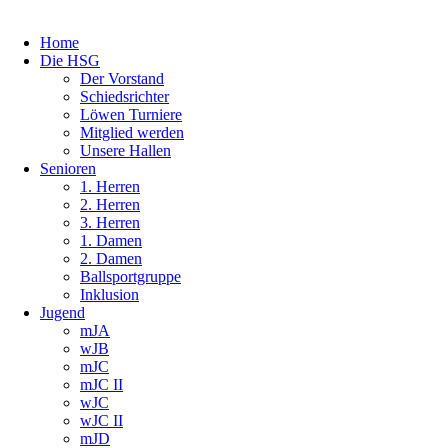
Home
Die HSG
Der Vorstand
Schiedsrichter
Löwen Turniere
Mitglied werden
Unsere Hallen
Senioren
1. Herren
2. Herren
3. Herren
1. Damen
2. Damen
Ballsportgruppe
Inklusion
Jugend
mJA
wJB
mJC
mJC II
wJC
wJC II
mJD