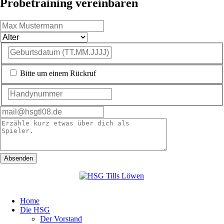
Probetraining vereinbaren
Bitte um einem Rückruf
Absenden
Navigation
Home
überspringen
Die HSG
Navigation
Der Vorstand