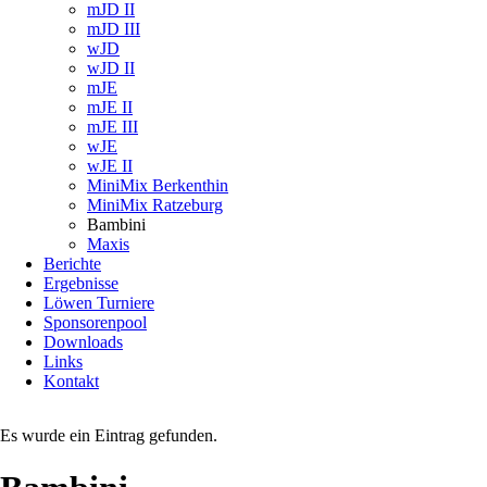
mJD II
mJD III
wJD
wJD II
mJE
mJE II
mJE III
wJE
wJE II
MiniMix Berkenthin
MiniMix Ratzeburg
Bambini
Maxis
Berichte
Ergebnisse
Löwen Turniere
Sponsorenpool
Downloads
Links
Kontakt
Es wurde ein Eintrag gefunden.