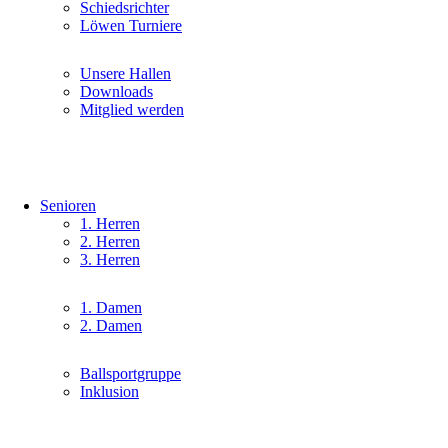
überspringen
Schiedsrichter
Löwen Turniere
Navigation
Unsere Hallen
überspringen
Downloads
Mitglied werden
Senioren
Navigation
1. Herren
überspringen
2. Herren
3. Herren
Navigation
1. Damen
überspringen
2. Damen
Navigation
Ballsportgruppe
überspringen
Inklusion