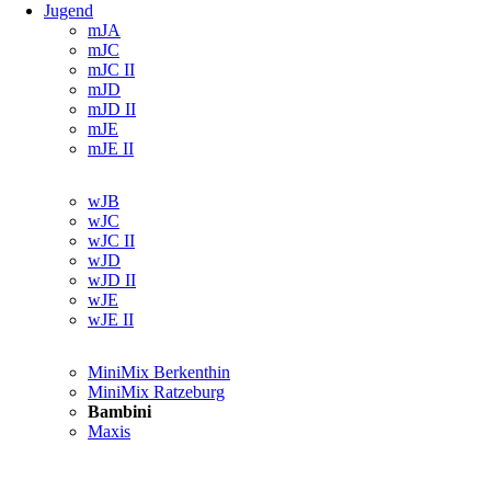
Jugend
Navigation
mJA
überspringen
mJC
mJC II
mJD
mJD II
mJE
mJE II
Navigation
wJB
überspringen
wJC
wJC II
wJD
wJD II
wJE
wJE II
Navigation
MiniMix Berkenthin
überspringen
MiniMix Ratzeburg
Bambini
Maxis