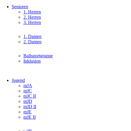
Senioren
Navigation
1. Herren
überspringen
2. Herren
3. Herren
Navigation
1. Damen
überspringen
2. Damen
Navigation
Ballsportgruppe
überspringen
Inklusion
Jugend
Navigation
mJA
überspringen
mJC
mJC II
mJD
mJD II
mJE
mJE II
Navigation