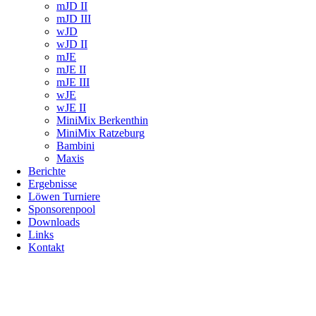
mJD II
mJD III
wJD
wJD II
mJE
mJE II
mJE III
wJE
wJE II
MiniMix Berkenthin
MiniMix Ratzeburg
Bambini
Maxis
Berichte
Ergebnisse
Löwen Turniere
Sponsorenpool
Downloads
Links
Kontakt