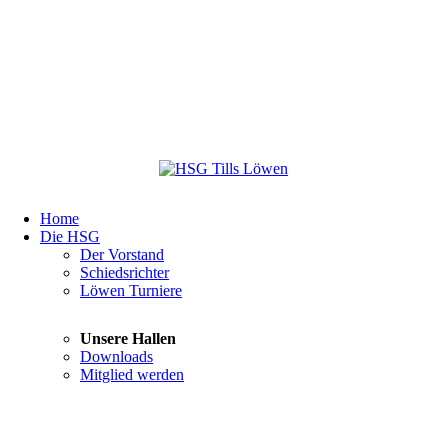
Navigation
Home
überspringen
Die HSG
Navigation
Der Vorstand
überspringen
Schiedsrichter
Löwen Turniere
Navigation
Unsere Hallen
überspringen
Downloads
Mitglied werden