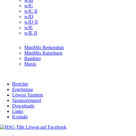
wJB
überspringen
wJC
wJC II
wJD
wJD II
wJE
wJE II
Navigation
MiniMix Berkenthin
überspringen
MiniMix Ratzeburg
Bambini
Maxis
Berichte
Ergebnisse
Löwen Turniere
Sponsorenpool
Downloads
Links
Kontakt
Navigation