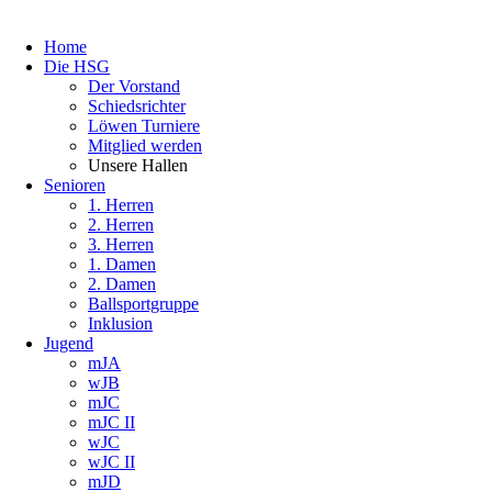
Home
Die HSG
Der Vorstand
Schiedsrichter
Löwen Turniere
Mitglied werden
Unsere Hallen
Senioren
1. Herren
2. Herren
3. Herren
1. Damen
2. Damen
Ballsportgruppe
Inklusion
Jugend
mJA
wJB
mJC
mJC II
wJC
wJC II
mJD