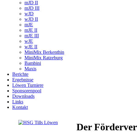
mJD II
mJD III
wJD
wJD II
mJE
mJE II
mJE III
wJE
wJE II
MiniMix Berkenthin
MiniMix Ratzeburg
Bambini
Maxis
Berichte
Ergebnisse
Löwen Turniere
Sponsorenpool
Downloads
Links
Kontakt
Der Förderver