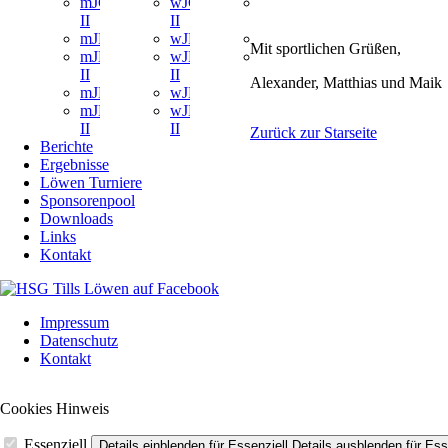
mJC
wJC
MiniMix
II
II
Ratzeburg
mJD
wJD
Bambini
Mit sportlichen Grüßen,
mJD
wJD
Maxis
II
II
Alexander, Matthias und Maik
mJE
wJE
mJE
wJE
II
II
Zurück zur Starseite
Berichte
Ergebnisse
Löwen Turniere
Sponsorenpool
Downloads
Links
Kontakt
Navigation
Impressum
überspringen
Datenschutz
Kontakt
Cookies Hinweis
Essenziell
Details einblenden
für Essenziell
Details ausblenden
für Ess