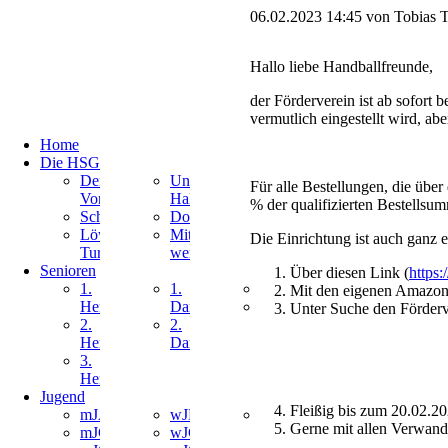
06.02.2023 14:45
von Tobias T
Hallo liebe Handballfreunde,
der Förderverein ist ab sofor
vermutlich eingestellt wird, ab
Navigation
Home
überspringen
Die HSG
Navigation
Navigation
Der
Unsere
Für alle Bestellungen, die über
überspringen
überspringen
Vorstand
Hallen
% der qualifizierten Bestellsu
Schiedsrichter
Downloads
Löwen
Mitglied
Die Einrichtung ist auch ganz e
Turniere
werden
Senioren
Über diesen Link (
https:
Navigation
Navigation
Navigation
1.
1.
Ballsportgruppe
Mit den eigenen Amazon
überspringen
überspringen
überspringen
Herren
Damen
Inklusion
Unter Suche den Förderv
2.
2.
Herren
Damen
3.
Herren
Jugend
Fleißig bis zum 20.02.20
Navigation
Navigation
Navigation
mJA
wJB
MiniMix
Gerne mit allen Verwandt
überspringen
überspringen
überspringen
mJC
wJC
Berkenthin