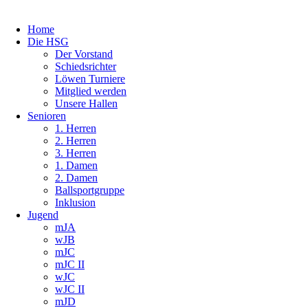
Home
Die HSG
Der Vorstand
Schiedsrichter
Löwen Turniere
Mitglied werden
Unsere Hallen
Senioren
1. Herren
2. Herren
3. Herren
1. Damen
2. Damen
Ballsportgruppe
Inklusion
Jugend
mJA
wJB
mJC
mJC II
wJC
wJC II
mJD