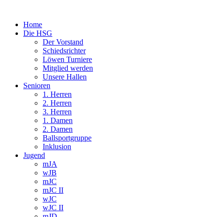
Home
Die HSG
Der Vorstand
Schiedsrichter
Löwen Turniere
Mitglied werden
Unsere Hallen
Senioren
1. Herren
2. Herren
3. Herren
1. Damen
2. Damen
Ballsportgruppe
Inklusion
Jugend
mJA
wJB
mJC
mJC II
wJC
wJC II
mJD