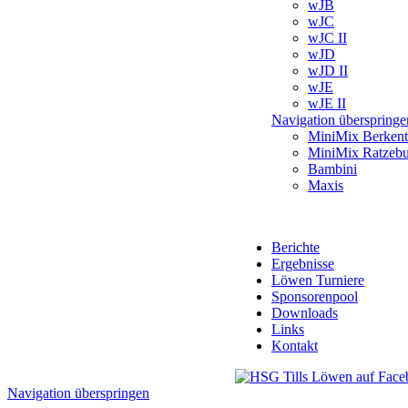
wJB
wJC
wJC II
wJD
wJD II
wJE
wJE II
Navigation überspringe
MiniMix Berkent
MiniMix Ratzeb
Bambini
Maxis
Berichte
Ergebnisse
Löwen Turniere
Sponsorenpool
Downloads
Links
Kontakt
Navigation überspringen