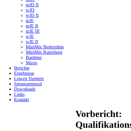
mJD II
wJD
wJD II
mJE
mJE II
mJE III
wJE
wJE II
MiniMix Berkenthin
MiniMix Ratzeburg
Bambini
Maxis
Berichte
Ergebnisse
Löwen Turniere
Sponsorenpool
Downloads
Links
Kontakt
Vorbericht:
Qualifikation