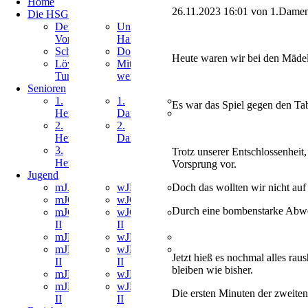
Home
überspringen
26.11.2023 16:01
von 1.Dame
Die HSG
Navigation
Navigation
Der
Unsere
überspringen
überspringen
Vorstand
Hallen
Schiedsrichter
Downloads
Heute waren wir bei den Mäde
Löwen
Mitglied
Turniere
werden
Senioren
Navigation
Navigation
Navigation
1.
1.
Ballsportgruppe
Es war das Spiel gegen den Tabe
überspringen
überspringen
überspringen
Herren
Damen
Inklusion
2.
2.
Herren
Damen
3.
Trotz unserer Entschlossenheit, 
Herren
Vorsprung vor.
Jugend
Navigation
Navigation
Navigation
Doch das wollten wir nicht auf 
mJA
wJB
MiniMix
überspringen
überspringen
überspringen
mJC
wJC
Berkenthin
Durch eine bombenstarke Abweh
mJC
wJC
MiniMix
II
II
Ratzeburg
mJD
wJD
Bambini
mJD
wJD
Maxis
Jetzt hieß es nochmal alles ra
II
II
bleiben wie bisher.
mJE
wJE
mJE
wJE
Die ersten Minuten der zweiten 
II
II