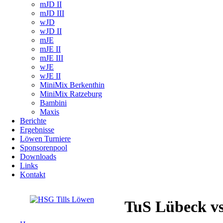
mJD II
mJD III
wJD
wJD II
mJE
mJE II
mJE III
wJE
wJE II
MiniMix Berkenthin
MiniMix Ratzeburg
Bambini
Maxis
Berichte
Ergebnisse
Löwen Turniere
Sponsorenpool
Downloads
Links
Kontakt
TuS Lübeck v
Navigation