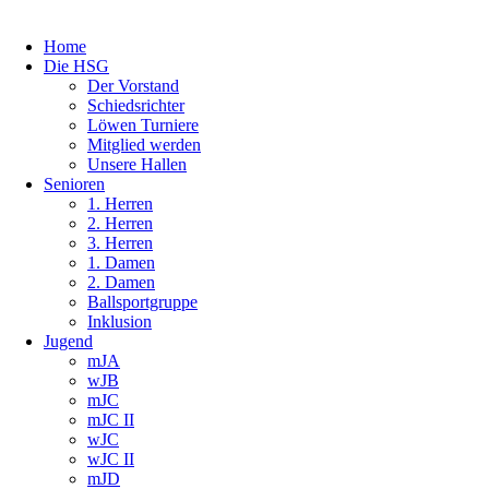
Home
Die HSG
Der Vorstand
Schiedsrichter
Löwen Turniere
Mitglied werden
Unsere Hallen
Senioren
1. Herren
2. Herren
3. Herren
1. Damen
2. Damen
Ballsportgruppe
Inklusion
Jugend
mJA
wJB
mJC
mJC II
wJC
wJC II
mJD