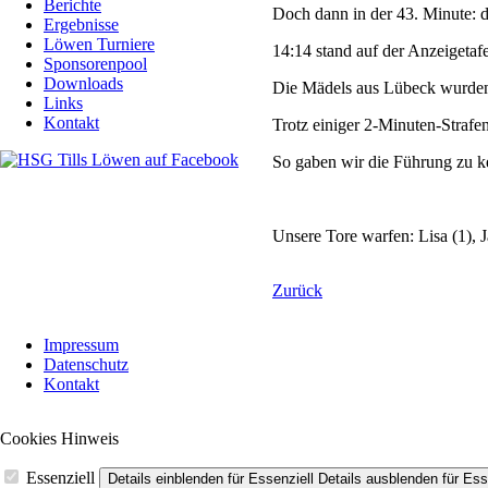
Berichte
Doch dann in der 43. Minute: d
Ergebnisse
Löwen Turniere
14:14 stand auf der Anzeigetafe
Sponsorenpool
Downloads
Die Mädels aus Lübeck wurden 
Links
Kontakt
Trotz einiger 2-Minuten-Strafe
So gaben wir die Führung zu k
Unsere Tore warfen: Lisa (1), Ja
Zurück
Navigation
Impressum
überspringen
Datenschutz
Kontakt
Cookies Hinweis
Essenziell
Details einblenden
für Essenziell
Details ausblenden
für Ess