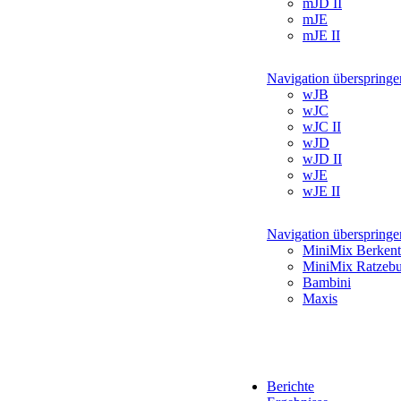
mJD II
mJE
mJE II
Navigation überspringe
wJB
wJC
wJC II
wJD
wJD II
wJE
wJE II
Navigation überspringe
MiniMix Berkent
MiniMix Ratzeb
Bambini
Maxis
Berichte