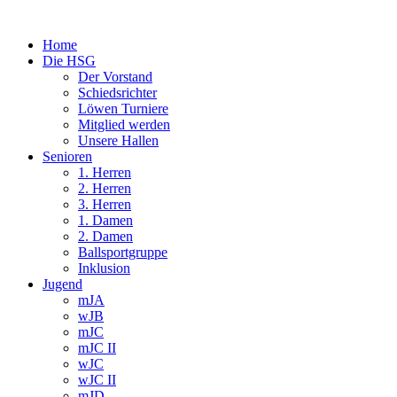
Home
Die HSG
Der Vorstand
Schiedsrichter
Löwen Turniere
Mitglied werden
Unsere Hallen
Senioren
1. Herren
2. Herren
3. Herren
1. Damen
2. Damen
Ballsportgruppe
Inklusion
Jugend
mJA
wJB
mJC
mJC II
wJC
wJC II
mJD