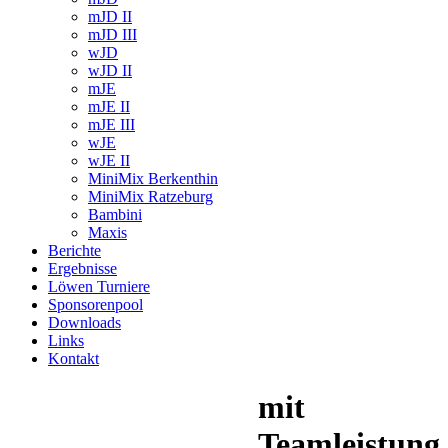
mJD II
mJD III
wJD
wJD II
mJE
mJE II
mJE III
wJE
wJE II
MiniMix Berkenthin
MiniMix Ratzeburg
Bambini
Maxis
Berichte
Ergebnisse
Löwen Turniere
Sponsorenpool
Downloads
Links
Kontakt
mit
Teamleistung