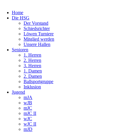
Home
Die HSG
Der Vorstand
Schiedsrichter
Löwen Turniere
Mitglied werden
Unsere Hallen
Senioren
1. Herren
2. Herren
3. Herren
1. Damen
2. Damen
Ballsportgruppe
Inklusion
Jugend
mJA
wJB
mJC
mJC II
wJC
wJC II
mJD