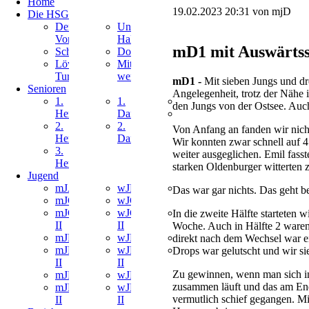
Home
überspringen
19.02.2023 20:31
von mjD
Die HSG
Navigation
Navigation
Der
Unsere
überspringen
überspringen
Vorstand
Hallen
mD1 mit Auswärtss
Schiedsrichter
Downloads
Löwen
Mitglied
Turniere
werden
mD1 -
Mit sieben Jungs und d
Senioren
Angelegenheit, trotz der Nähe i
Navigation
Navigation
Navigation
1.
1.
Ballsportgruppe
den Jungs von der Ostsee. Auch
überspringen
überspringen
überspringen
Herren
Damen
Inklusion
2.
2.
Von Anfang an fanden wir nicht
Herren
Damen
Wir konnten zwar schnell auf 4
3.
weiter ausgeglichen. Emil fasst
Herren
starken Oldenburger witterten 
Jugend
Navigation
Navigation
Navigation
mJA
wJB
MiniMix
Das war gar nichts. Das geht be
überspringen
überspringen
überspringen
mJC
wJC
Berkenthin
mJC
wJC
MiniMix
In die zweite Hälfte starteten 
II
II
Ratzeburg
Woche. Auch in Hälfte 2 waren 
mJD
wJD
Bambini
direkt nach dem Wechsel war ei
mJD
wJD
Maxis
Drops war gelutscht und wir si
II
II
Zu gewinnen, wenn man sich in 
mJE
wJE
zusammen läuft und das am Ende
mJE
wJE
vermutlich schief gegangen. Mit
II
II