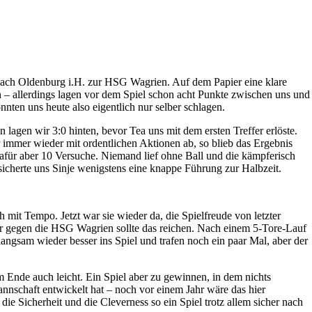
nach Oldenburg i.H. zur HSG Wagrien. Auf dem Papier eine klare
en – allerdings lagen vor dem Spiel schon acht Punkte zwischen uns und
ten uns heute also eigentlich nur selber schlagen.
agen wir 3:0 hinten, bevor Tea uns mit dem ersten Treffer erlöste.
 immer wieder mit ordentlichen Aktionen ab, so blieb das Ergebnis
 dafür aber 10 Versuche. Niemand lief ohne Ball und die kämpferisch
sicherte uns Sinje wenigstens eine knappe Führung zur Halbzeit.
h mit Tempo. Jetzt war sie wieder da, die Spielfreude von letzter
er gegen die HSG Wagrien sollte das reichen. Nach einem 5-Tore-Lauf
ngsam wieder besser ins Spiel und trafen noch ein paar Mal, aber der
m Ende auch leicht. Ein Spiel aber zu gewinnen, in dem nichts
annschaft entwickelt hat – noch vor einem Jahr wäre das hier
ie Sicherheit und die Cleverness so ein Spiel trotz allem sicher nach