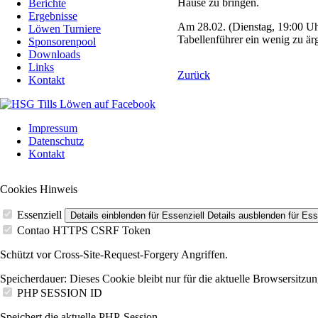
Hause zu bringen.
Berichte
Ergebnisse
Am 28.02. (Dienstag, 19:00 Uh
Löwen Turniere
Tabellenführer ein wenig zu är
Sponsorenpool
Downloads
Links
Zurück
Kontakt
Navigation
Impressum
überspringen
Datenschutz
Kontakt
Cookies Hinweis
Essenziell
Details einblenden
für Essenziell
Details ausblenden
für Ess
Contao HTTPS CSRF Token
Schützt vor Cross-Site-Request-Forgery Angriffen.
Speicherdauer:
Dieses Cookie bleibt nur für die aktuelle Browsersitzun
PHP SESSION ID
Speichert die aktuelle PHP-Session.