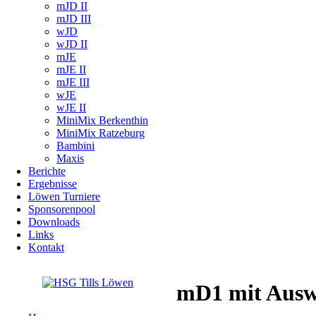
mJD II
mJD III
wJD
wJD II
mJE
mJE II
mJE III
wJE
wJE II
MiniMix Berkenthin
MiniMix Ratzeburg
Bambini
Maxis
Berichte
Ergebnisse
Löwen Turniere
Sponsorenpool
Downloads
Links
Kontakt
mD1 mit Auswä
Navigation