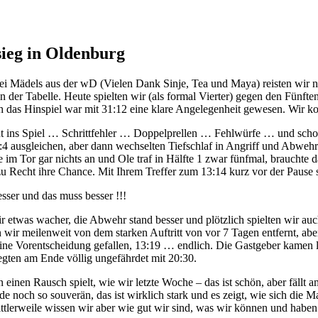
ieg in Oldenburg
rei Mädels aus der wD (Vielen Dank Sinje, Tea und Maya) reisten wir 
n der Tabelle. Heute spielten wir (als formal Vierter) gegen den Fünft
 das Hinspiel war mit 31:12 eine klare Angelegenheit gewesen. Wir konn
 ins Spiel … Schrittfehler … Doppelprellen … Fehlwürfe … und schon l
:4 ausgleichen, aber dann wechselten Tiefschlaf in Angriff und Abwehr
e im Tor gar nichts an und Ole traf in Hälfte 1 zwar fünfmal, brauchte
zu Recht ihre Chance. Mit Ihrem Treffer zum 13:14 kurz vor der Pause 
sser und das muss besser !!!
wir etwas wacher, die Abwehr stand besser und plötzlich spielten wir auc
wir meilenweit von dem starken Auftritt von vor 7 Tagen entfernt, ab
ne Vorentscheidung gefallen, 13:19 … endlich. Die Gastgeber kamen la
egten am Ende völlig ungefährdet mit 20:30.
einen Rausch spielt, wie wir letzte Woche – das ist schön, aber fällt a
 noch so souverän, das ist wirklich stark und es zeigt, wie sich die M
tlerweile wissen wir aber wie gut wir sind, was wir können und haben d