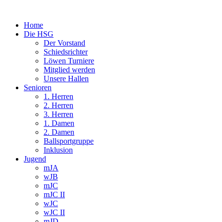
Home
Die HSG
Der Vorstand
Schiedsrichter
Löwen Turniere
Mitglied werden
Unsere Hallen
Senioren
1. Herren
2. Herren
3. Herren
1. Damen
2. Damen
Ballsportgruppe
Inklusion
Jugend
mJA
wJB
mJC
mJC II
wJC
wJC II
mJD