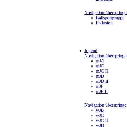
Navigation überspringe
Ballsportgruppe
Inklusion
Jugend
Navigation überspringe
mJA
mJC
mJC II
mJD
mJD II
mJE
mJE II
Navigation überspringe
wJB
wJC
wJC II
wJD