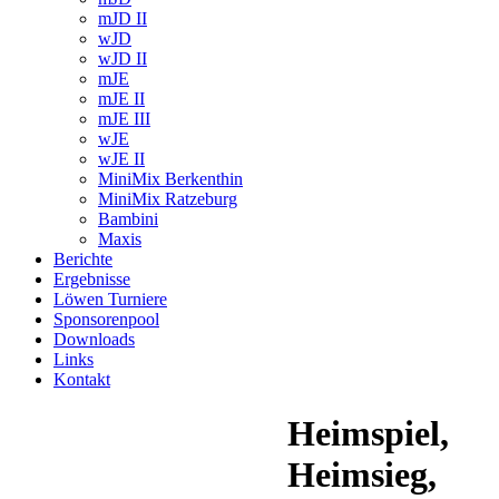
mJD II
wJD
wJD II
mJE
mJE II
mJE III
wJE
wJE II
MiniMix Berkenthin
MiniMix Ratzeburg
Bambini
Maxis
Berichte
Ergebnisse
Löwen Turniere
Sponsorenpool
Downloads
Links
Kontakt
Heimspiel,
Heimsieg,