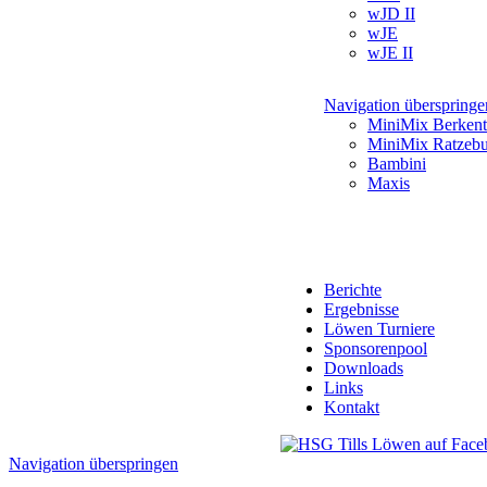
wJD II
wJE
wJE II
Navigation überspringe
MiniMix Berkent
MiniMix Ratzeb
Bambini
Maxis
Berichte
Ergebnisse
Löwen Turniere
Sponsorenpool
Downloads
Links
Kontakt
Navigation überspringen