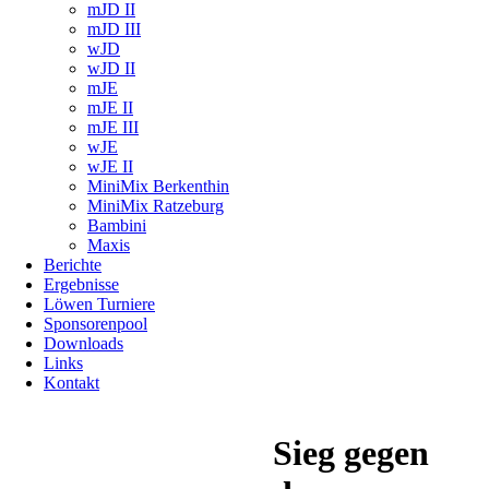
mJD II
mJD III
wJD
wJD II
mJE
mJE II
mJE III
wJE
wJE II
MiniMix Berkenthin
MiniMix Ratzeburg
Bambini
Maxis
Berichte
Ergebnisse
Löwen Turniere
Sponsorenpool
Downloads
Links
Kontakt
Sieg gegen