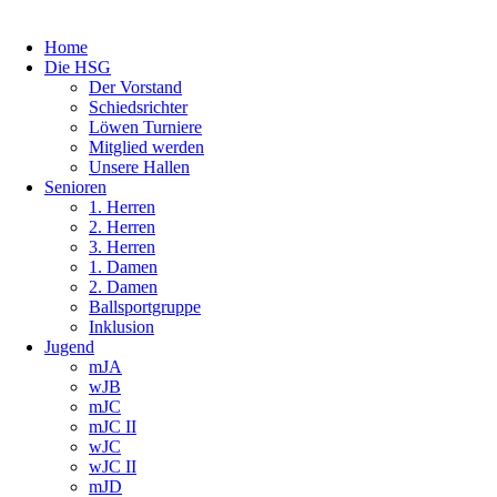
Home
Die HSG
Der Vorstand
Schiedsrichter
Löwen Turniere
Mitglied werden
Unsere Hallen
Senioren
1. Herren
2. Herren
3. Herren
1. Damen
2. Damen
Ballsportgruppe
Inklusion
Jugend
mJA
wJB
mJC
mJC II
wJC
wJC II
mJD