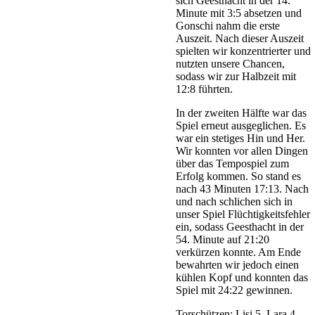
sich Geesthacht in der 14.
Minute mit 3:5 absetzen und
Gonschi nahm die erste
Auszeit. Nach dieser Auszeit
spielten wir konzentrierter und
nutzten unsere Chancen,
sodass wir zur Halbzeit mit
12:8 führten.
In der zweiten Hälfte war das
Spiel erneut ausgeglichen. Es
war ein stetiges Hin und Her.
Wir konnten vor allen Dingen
über das Tempospiel zum
Erfolg kommen. So stand es
nach 43 Minuten 17:13. Nach
und nach schlichen sich in
unser Spiel Flüchtigkeitsfehler
ein, sodass Geesthacht in der
54. Minute auf 21:20
verkürzen konnte. Am Ende
bewahrten wir jedoch einen
kühlen Kopf und konnten das
Spiel mit 24:22 gewinnen.
Torschützen: Lisi 5, Lara 4,