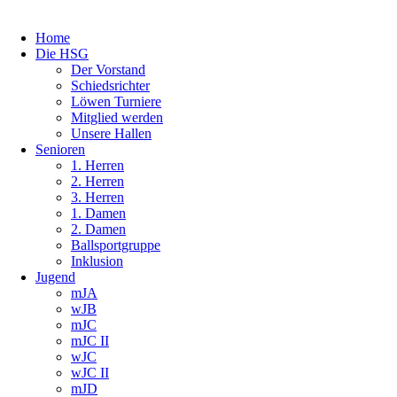
Home
Die HSG
Der Vorstand
Schiedsrichter
Löwen Turniere
Mitglied werden
Unsere Hallen
Senioren
1. Herren
2. Herren
3. Herren
1. Damen
2. Damen
Ballsportgruppe
Inklusion
Jugend
mJA
wJB
mJC
mJC II
wJC
wJC II
mJD