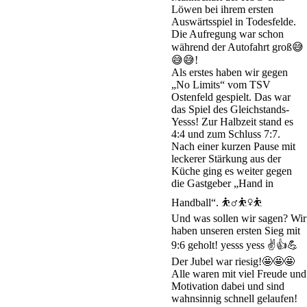
Löwen bei ihrem ersten 
Auswärtsspiel in Todesfelde. 
Die Aufregung war schon 
während der Autofahrt groß😅
😅😅!
Als erstes haben wir gegen 
„No Limits“ vom TSV 
Ostenfeld gespielt. Das war 
das Spiel des Gleichstands- 
Yesss! Zur Halbzeit stand es 
4:4 und zum Schluss 7:7.
Nach einer kurzen Pause mit 
leckerer Stärkung aus der 
Küche ging es weiter gegen 
die Gastgeber „Hand in 
Handball“. ⛹️‍♂️⛹️‍♀️⛹️
Und was sollen wir sagen? Wir 
haben unseren ersten Sieg mit 
9:6 geholt! yesss yess ✌️👍💪
Der Jubel war riesig!🤩🤩🤩
Alle waren mit viel Freude und 
Motivation dabei und sind 
wahnsinnig schnell gelaufen! 