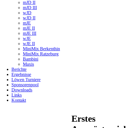
mJD II
mJD III
wJD
wJD II
mJE
mJE II
mJE III
wJE
wJE II
MiniMix Berkenthin
MiniMix Ratzeburg
Bambini
Maxis
Berichte
Ergebnisse
Löwen Turniere
Sponsorenpool
Downloads
Links
Kontakt
Erstes