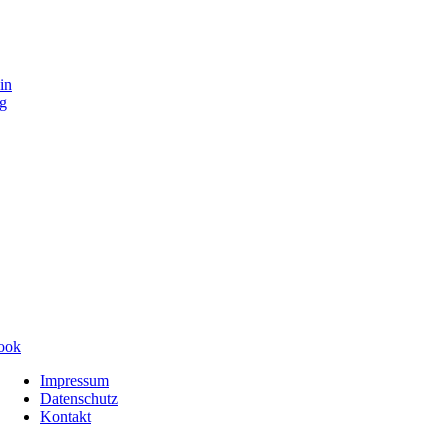
in
g
Navigation
Impressum
überspringen
Datenschutz
Kontakt